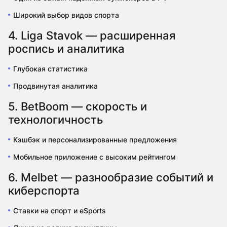
Широкий выбор видов спорта
4. Liga Stavok — расширенная
роспись и аналитика
Глубокая статистика
Продвинутая аналитика
5. BetBoom — скорость и
технологичность
Кэшбэк и персонализированные предложения
Мобильное приложение с высоким рейтингом
6. Melbet — разнообразие событий и
киберспорта
Ставки на спорт и eSports