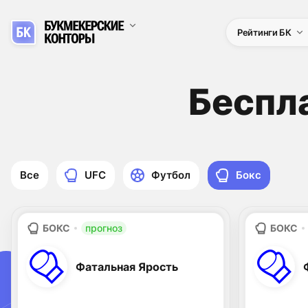
Рейтинги БК
Беспл
Все
UFC
Футбол
Бокс
БОКС
прогноз
БОКС
Фатальная Ярость