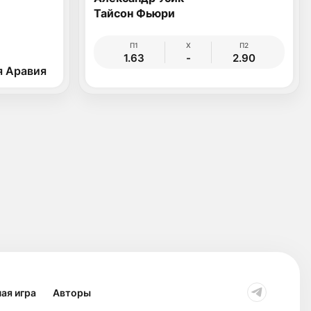
Тайсон Фьюри
П1
Х
П2
1.63
-
2.90
я Аравия
ая игра
Авторы