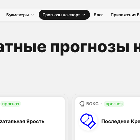
Букмекеры
Прогнозы на спорт
Блог
Приложения Б
атные прогнозы н
прогноз
БОКС
прогноз
Фатальная Ярость
Последнее Кр