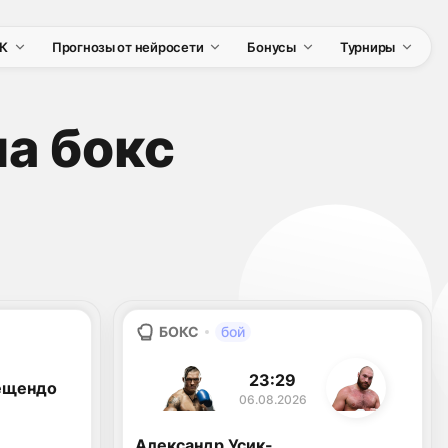
К
Прогнозы от нейросети
Бонусы
Турниры
а бокс
БОКС
бой
23:29
ещендо
06.08.2026
Александр Усик-