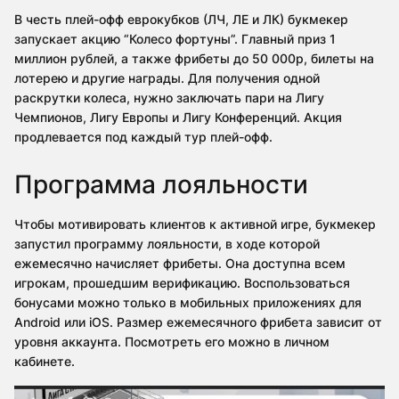
В честь плей-офф еврокубков (ЛЧ, ЛЕ и ЛК) букмекер
запускает акцию “Колесо фортуны”. Главный приз 1
миллион рублей, а также фрибеты до 50 000р, билеты на
лотерею и другие награды. Для получения одной
раскрутки колеса, нужно заключать пари на Лигу
Чемпионов, Лигу Европы и Лигу Конференций. Акция
продлевается под каждый тур плей-офф.
Программа лояльности
Чтобы мотивировать клиентов к активной игре, букмекер
запустил программу лояльности, в ходе которой
ежемесячно начисляет фрибеты. Она доступна всем
игрокам, прошедшим верификацию. Воспользоваться
бонусами можно только в мобильных приложениях для
Android или iOS. Размер ежемесячного фрибета зависит от
уровня аккаунта. Посмотреть его можно в личном
кабинете.