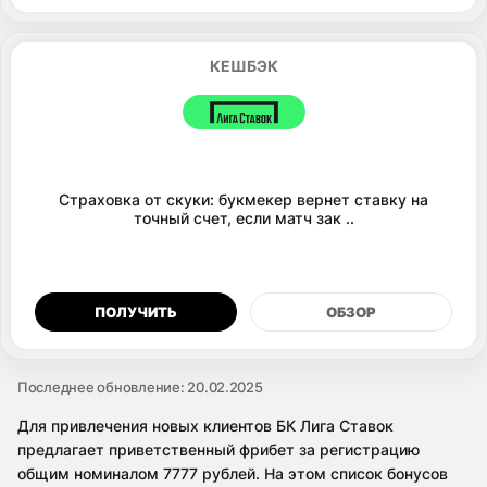
КЕШБЭК
Страховка от скуки: букмекер вернет ставку на
точный счет, если матч зак ..
ПОЛУЧИТЬ
ОБЗОР
Последнее обновление: 20.02.2025
Для привлечения новых клиентов БК Лига Ставок
предлагает приветственный фрибет за регистрацию
общим номиналом 7777 рублей. На этом список бонусов