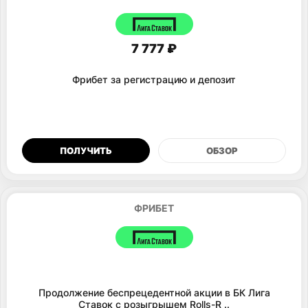
7 777 ₽
Фрибет за регистрацию и депозит
ПОЛУЧИТЬ
ОБЗОР
ФРИБЕТ
Продолжение беспрецедентной акции в БК Лига
Ставок с розыгрышем Rolls-R ..