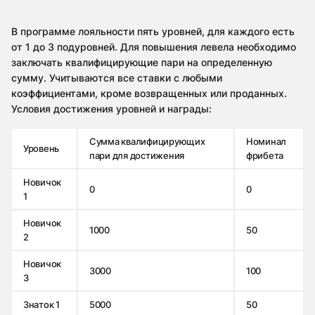
В программе лояльности пять уровней, для каждого есть
от 1 до 3 подуровней. Для повышения левела необходимо
заключать квалифицирующие пари на определенную
сумму. Учитываются все ставки с любыми
коэффициентами, кроме возвращенных или проданных.
Условия достижения уровней и награды:
Сумма квалифицирующих
Номинал
Уровень
пари для достижения
фрибета
Новичок
0
0
1
Новичок
1000
50
2
Новичок
3000
100
3
Знаток 1
5000
50