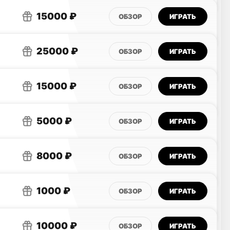
15000 ₽
ОБЗОР
ИГРАТЬ
25000 ₽
ОБЗОР
ИГРАТЬ
15000 ₽
ОБЗОР
ИГРАТЬ
5000 ₽
ОБЗОР
ИГРАТЬ
8000 ₽
ОБЗОР
ИГРАТЬ
1000 ₽
ОБЗОР
ИГРАТЬ
10000 ₽
ОБЗОР
ИГРАТЬ