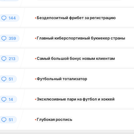
Бездепозитный фрибет за регистрацию
144
Главный киберспортивный букмекер страны
359
Самый большой бонус новым клиентам
213
Футбольный тотализатор
51
Эксклюзивные пари на футбол и хоккей
14
Глубокая роспись
51