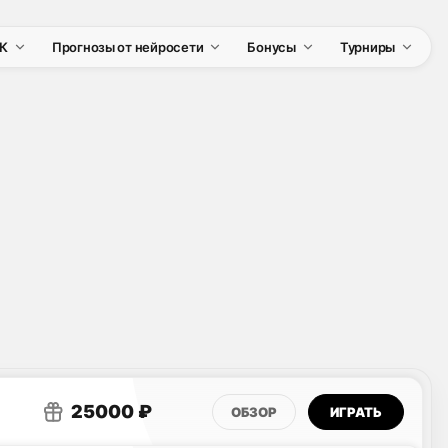
К
Прогнозы от нейросети
Бонусы
Турниры
25000 ₽
ОБЗОР
ИГРАТЬ