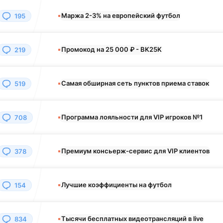
Маржа 2-3% на европейский футбол
195
Промокод на 25 000 ₽ - BK25K
219
Самая обширная сеть пунктов приема ставок
519
Программа лояльности для VIP игроков №1
708
Премиум консьерж-сервис для VIP клиентов
378
Лучшие коэффициенты на футбол
154
Тысячи бесплатных видеотрансляций в live
834