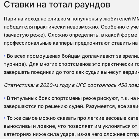
Ставки на тотал раундов
Пари на исход не слишком популярны у любителей ММ
победителя практически невозможно. Особенно с учето
(зачастую реже). Сложно определить, в какой форме
профессиональные капперы предпочитают ставить на т
Во всех промоушенах бойцам доплачивают за зрелищ
турнира). Для многих спортсменов это практически г
завершать поединки до того как судьи вынесут вердик
Статистика: в 2020-м году в UFC состоялось 456 поед
В титульных боях спортсмены реже рискуют, т.к. на
завершаются по решению судей. Разумеется, все завис
То же самое можно сказать про легкие весовые кате
выносливы и ловкие, что позволяет им уклоняться о
категориях ниже сила удара, из-за чего сложнее отпр