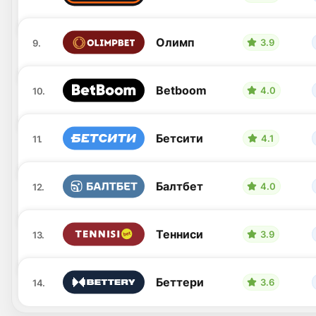
Олимп
3.9
9.
Betboom
4.0
10.
Бетсити
4.1
11.
Балтбет
4.0
12.
Тенниси
3.9
13.
Беттери
3.6
14.