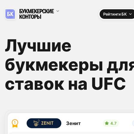
Рейтинги БК
Лучшие
букмекеры дл
ставок на UFC
Зенит
4.7