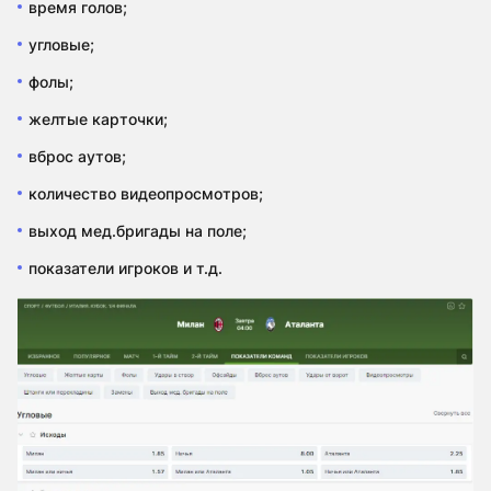
время голов;
угловые;
фолы;
желтые карточки;
вброс аутов;
количество видеопросмотров;
выход мед.бригады на поле;
показатели игроков и т.д.