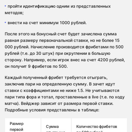
пройти идентификацию одним из представленных
методов;
внести на счет минимум 1000 рублей.
После этого на бонусный счет будет зачислена сумма
равная размеру первоначальной ставки, но не более 15
000 рублей. Начисление производится фрибетами по 500
рублей (т.е. до 30 штук) при округлении в большую
сторону. Например, если игрок внес на счет 4200 рублей,
он получит 9 фрибетов по 500.
Каждый полученный фрибет требуется отыграть,
заключив пари на определенную сумму. В зачет идут
ставки с коэффициентами не ниже 1.5. Не учитываются
пари типа фора и тотал, проставленные в live (т.е. по ходу
матча). Вейджер зависит от размера первой ставки.
Подробные условия представлены в таблице:
Размер
Сумма
Количество фрибетов
первой