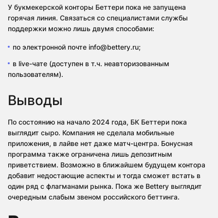
У букмекерской конторы Беттери пока не запущена
горячая линия. Связаться со специалистами службы
поддержки можно лишь двумя способами:
по электронной почте info@bettery.ru;
в live-чате (доступен в т.ч. неавторизованным
пользователям).
Выводы
По состоянию на начало 2024 года, БК Беттери пока
выглядит сыро. Компания не сделала мобильные
приложения, в лайве нет даже матч-центра. Бонусная
программа также ограничена лишь депозитным
приветствием. Возможно в ближайшем будущем контора
добавит недостающие аспекты и тогда сможет встать в
один ряд с флагманами рынка. Пока же Bettery выглядит
очередным слабым звеном российского беттинга.