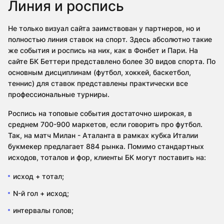
Линия и роспись
Не только визуал сайта заимствован у партнеров, но и
полностью линия ставок на спорт. Здесь абсолютно такие
же события и роспись на них, как в Фонбет и Пари. На
сайте БК Беттери представлено более 30 видов спорта. По
основным дисциплинам (футбол, хоккей, баскетбол,
теннис) для ставок представлены практически все
профессиональные турниры.
Роспись на топовые события достаточно широкая, в
среднем 700-900 маркетов, если говорить про футбол.
Так, на матч Милан - Аталанта в рамках кубка Италии
букмекер предлагает 884 рынка. Помимо стандартных
исходов, тоталов и фор, клиенты БК могут поставить на:
исход + тотал;
N-й гол + исход;
интервалы голов;