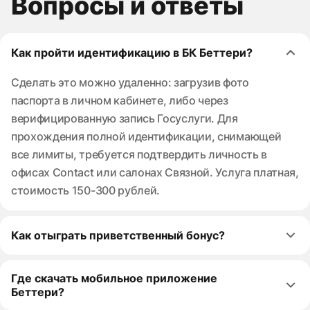
Вопросы и ответы
Как пройти идентификацию в БК Беттери?
Сделать это можно удаленно: загрузив фото
паспорта в личном кабинете, либо через
верифицированную запись Госуслуги. Для
прохождения полной идентификации, снимающей
все лимиты, требуется подтвердить личность в
офисах Contact или салонах Связной. Услуга платная,
стоимость 150-300 рублей.
Как отыграть приветственный бонус?
Где скачать мобильное приложение
Беттери?