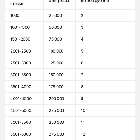
отыгрыша
по 500 рублей
ставки
1000
25 000
2
1001-1500
50 000
3
1501-2000
75 000
4
2001-2500
100 000
5
2501-3000
125 000
6
3001-3500
150 000
7
3501-4000
175 000
8
4001-4500
200 000
9
4501-5000
225 000
10
5001-5500
250 000
11
5501-6000
275 000
12