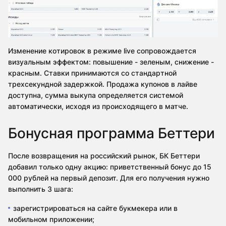
Изменение котировок в режиме live сопровождается
визуальным эффектом: повышение - зеленым, снижение -
красным. Ставки принимаются со стандартной
трехсекундной задержкой. Продажа купонов в лайве
доступна, сумма выкупа определяется системой
автоматически, исходя из происходящего в матче.
Бонусная программа Беттери
После возвращения на российский рынок, БК Беттери
добавил только одну акцию: приветственный бонус до 15
000 рублей на первый депозит. Для его получения нужно
выполнить 3 шага:
зарегистрироваться на сайте букмекера или в
мобильном приложении;