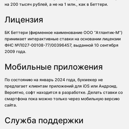
на 200 тысяч рублей, а не на 1 млн., как в Беттери.
Лицензия
БК Беттери (фирменное наименование ООО “Атлантик-М”)
принимает интерактивные ставки на основании лицензии
ФНС №Л027-00108-77/00396457, выданной 10 сентября
2009 года.
Мобильные приложения
По состоянию на январь 2024 года, букмекер не
предлагает клиентам приложений для iOS или Андроид.
Вероятно, софт находится в разработке. Делать ставки со
смартфона пока можно только через мобильную версию
сайта.
Служба поддержки