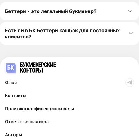
Беттери - это легальный букмекер?
Есть ли в БК Беттери кэшбэк для постоянных
клиентов?
О нас
Контакты
Политика конфиденциальности
Ответственная игра
Авторы