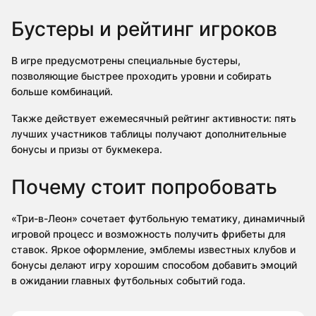
Бустеры и рейтинг игроков
В игре предусмотрены специальные бустеры,
позволяющие быстрее проходить уровни и собирать
больше комбинаций.
Также действует ежемесячный рейтинг активности: пять
лучших участников таблицы получают дополнительные
бонусы и призы от букмекера.
Почему стоит попробовать
«Три-в-Леон» сочетает футбольную тематику, динамичный
игровой процесс и возможность получить фрибеты для
ставок. Яркое оформление, эмблемы известных клубов и
бонусы делают игру хорошим способом добавить эмоций
в ожидании главных футбольных событий года.