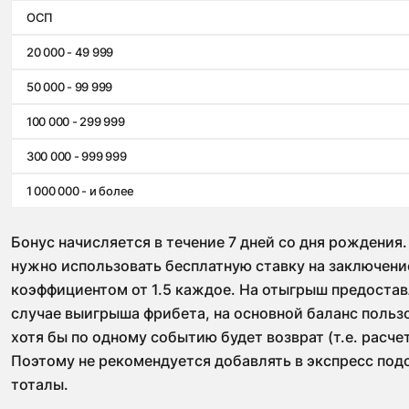
ОСП
20 000 - 49 999
50 000 - 99 999
100 000 - 299 999
300 000 - 999 999
1 000 000 - и более
Бонус начисляется в течение 7 дней со дня рождения
нужно использовать бесплатную ставку на заключени
коэффициентом от 1.5 каждое. На отыгрыш предоставл
случае выигрыша фрибета, на основной баланс пользо
хотя бы по одному событию будет возврат (т.е. расче
Поэтому не рекомендуется добавлять в экспресс под
тоталы.