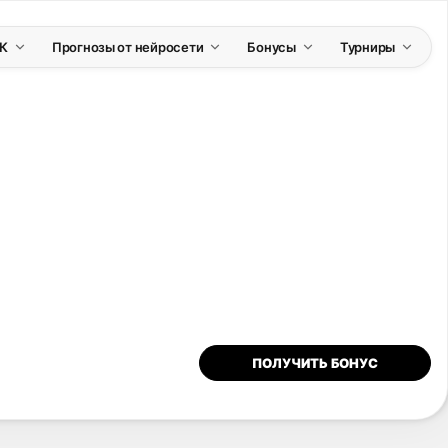
К
Прогнозы от нейросети
Бонусы
Турниры
ПОЛУЧИТЬ БОНУC