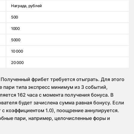
Награда, рублей
500
1000
5000
10 000
20 000
. Полученный фрибет требуется отыграть. Для этого
е пари типа экспресс минимум из 3 событий,
яется 162 часа с момента получения бонуса. В
вателя будет зачислена сумма равная бонусу. Если
т с коэффициентом 1.0), поощрение аннулируется.
обные пари, например, целочисленные форы и