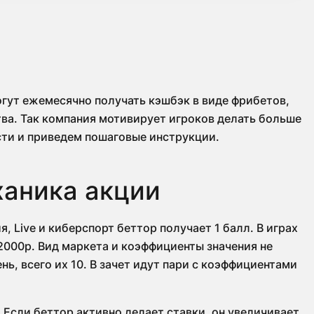
гут ежемесячно получать кэшбэк в виде фрибетов,
ва. Так компания мотивирует игроков делать больше
сти и приведем пошаговые инструкции.
ханика акции
, Live и киберспорт беттор получает 1 балл. В играх
а 2000р. Вид маркета и коэффициенты значения не
ь, всего их 10. В зачет идут пари с коэффициентами
 Если беттор активно делает ставки, он увеличивает