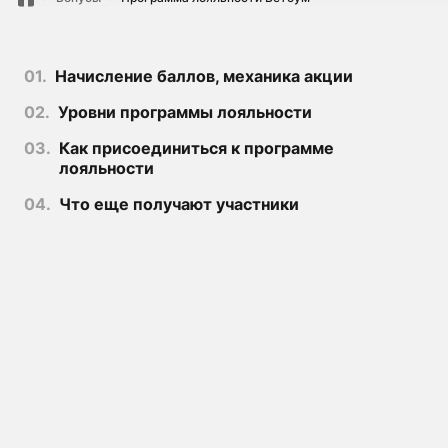
Начисление баллов, механика акции
Уровни программы лояльности
Как присоединиться к программе
лояльности
Что еще получают участники