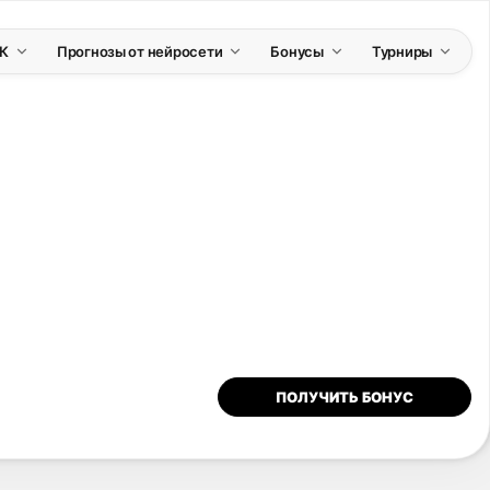
К
Прогнозы от нейросети
Бонусы
Турниры
ПОЛУЧИТЬ БОНУC