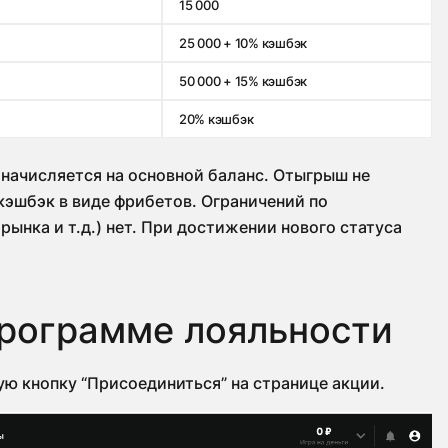
15 000
25 000 + 10% кэшбэк
50 000 + 15% кэшбэк
20% кэшбэк
 начисляется на основной баланс. Отыгрыш не
кэшбэк в виде фрибетов. Ограничений по
рынка и т.д.) нет. При достижении нового статуса
программе лояльности
ю кнопку “Присоединиться” на странице акции.