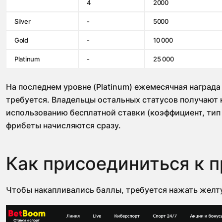
4
2000
Silver
-
5000
Gold
-
10 000
Platinum
-
25 000
На последнем уровне (Platinum) ежемесячная награда
требуется. Владельцы остальных статусов получают 
использованию бесплатной ставки (коэффициент, тип 
фрибеты начисляются сразу.
Как присоединиться к 
Чтобы накапливались баллы, требуется нажать желту