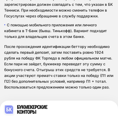
зарегистрирован должен совпадать с тем, что указан в БК
Тенниси. При необходимости можно сменить телефон в
Госуслугах через обращение в службу поддержки.
С помощью мобильного приложения или личного
кабинета в Т-Банк (бывш. Тинькофф). Вариант подходит
только для владельцев счета в этом банке.
После прохождения идентификации беттору необходимо
сделать первый депозит, затем поставить ровно 1924
рубля на победу ФК Торпедо в любом официальном матче.
Если пари не зайдет, букмекер переведет эту сумму с
бонусного счета. Отыгрыш этих средств не требуется. В
акции участвуют прематч ставки только на победу (П1 или
П2) без дополнительных условий, например П1 + тотал.
Воспользоваться предложением можно только один раз.