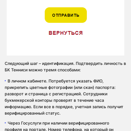
Следующий шаг – идентификация. Подтвердить личность в
БК Тенниси можно тремя способами:
В личном кабинете. Потребуется указать ФИО,
прикрепить цветные фотографии (или скан) паспорта:
разворот и страница с регистрацией. Сотрудники
букмекерской конторы проверят в течение часа
информацию. Если все в порядке, учетная запись получит
верифицированный статус.
Через Госуслуги при наличии верифицированного
профиля на портале. Номер телефона, на который он